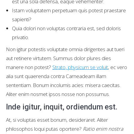
est una sola defensa, eaque vehementer.
Istam voluptatem perpetuam quis potest praestare
sapienti?
Quia dolori non voluptas contraria est, sed doloris
privatio.
Non igitur potestis voluptate omnia dirigentes aut tueri
aut retinere virtutem. Summus dolor plures dies
manere non potest?
Strato, physicum se voluit
, ec vero
alia sunt quaerenda contra Carneadeam illam
sententiam. Bonum incolumis acies: misera caecitas.
Aliter enim nosmet ipsos nosse non possumus.
Inde igitur, inquit, ordiendum est.
At, si voluptas esset bonum, desideraret. Aliter
philosophos loqui putas oportere?
Ratio enim nostra