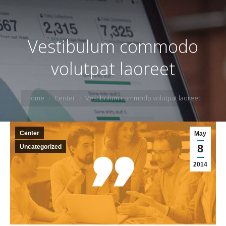
Vestibulum commodo
volutpat laoreet
You are here:
Home
Center
Vestibulum commodo volutpat laoreet
Center
May
8
Uncategorized
2014