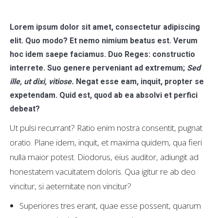
Lorem ipsum dolor sit amet, consectetur adipiscing
elit. Quo modo? Et nemo nimium beatus est.
Verum
hoc idem saepe faciamus.
Duo Reges: constructio
interrete.
Suo genere perveniant ad extremum;
Sed
ille, ut dixi, vitiose.
Negat esse eam, inquit, propter se
expetendam. Quid est, quod ab ea absolvi et perfici
debeat?
Ut pulsi recurrant? Ratio enim nostra consentit, pugnat
oratio. Plane idem, inquit, et maxima quidem, qua fieri
nulla maior potest. Diodorus, eius auditor, adiungit ad
honestatem vacuitatem doloris. Qua igitur re ab deo
vincitur, si aeternitate non vincitur?
Superiores tres erant, quae esse possent, quarum