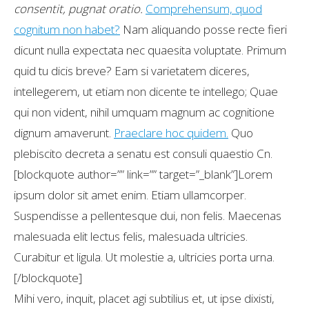
consentit, pugnat oratio.
Comprehensum, quod
cognitum non habet?
Nam aliquando posse recte fieri
dicunt nulla expectata nec quaesita voluptate. Primum
quid tu dicis breve? Eam si varietatem diceres,
intellegerem, ut etiam non dicente te intellego; Quae
qui non vident, nihil umquam magnum ac cognitione
dignum amaverunt.
Praeclare hoc quidem.
Quo
plebiscito decreta a senatu est consuli quaestio Cn.
[blockquote author=”” link=”” target=”_blank”]Lorem
ipsum dolor sit amet enim. Etiam ullamcorper.
Suspendisse a pellentesque dui, non felis. Maecenas
malesuada elit lectus felis, malesuada ultricies.
Curabitur et ligula. Ut molestie a, ultricies porta urna.
[/blockquote]
Mihi vero, inquit, placet agi subtilius et, ut ipse dixisti,